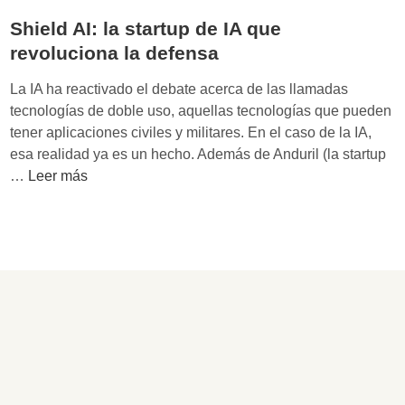
Shield AI: la startup de IA que
revoluciona la defensa
La IA ha reactivado el debate acerca de las llamadas
tecnologías de doble uso, aquellas tecnologías que pueden
tener aplicaciones civiles y militares. En el caso de la IA,
esa realidad ya es un hecho. Además de Anduril (la startup
S
…
Leer más
h
i
e
l
d
A
I
:
l
a