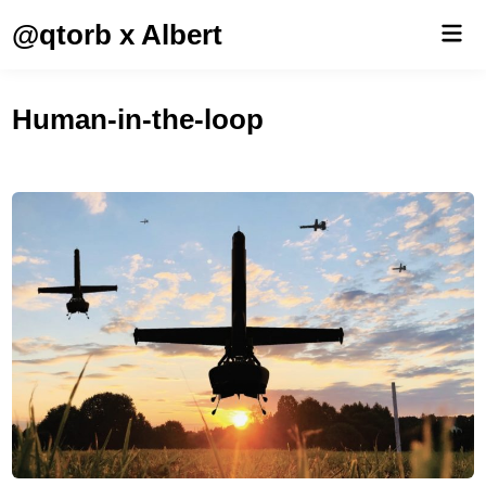
Saltar
@qtorb x Albert
Men
al
prin
contenido
Human-in-the-loop