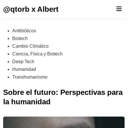
Saltar
@qtorb x Albert
Men
al
prin
contenido
Publicado
Antibióticos
en
Biotech
Cambio Climático
Ciencia, Física y Biotech
Deep Tech
Humanidad
Transhumanismo
Sobre el futuro: Perspectivas para
la humanidad