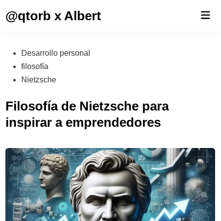
Saltar
@qtorb x Albert
Men
al
prin
contenido
Publicado
Desarrollo personal
en
filosofía
Nietzsche
Filosofía de Nietzsche para
inspirar a emprendedores