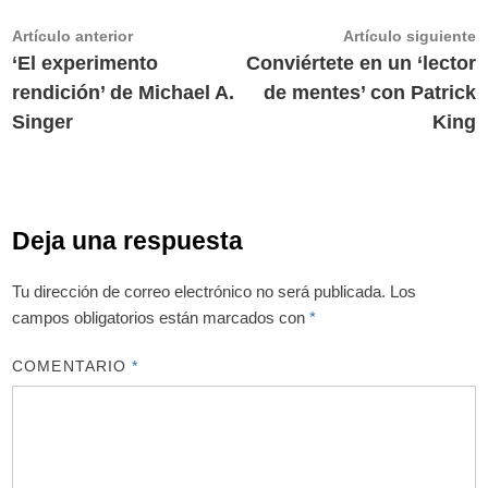
Navegación
Artículo
A
Artículo anterior
Artículo siguiente
anterior:
s
‘El experimento
Conviértete en un ‘lector
de
rendición’ de Michael A.
de mentes’ con Patrick
entradas
Singer
King
Deja una respuesta
Tu dirección de correo electrónico no será publicada.
Los
campos obligatorios están marcados con
*
COMENTARIO
*