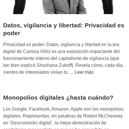
Datos, vigilancia y libertad: Privacidad es
poder
Privacidad es poder: Datos, vigilancia y libertad en la era
digital de Carissa Véliz es una exposición impactante del
funcionamiento interno del capitalismo de vigilancia (que
tan bien explicó Shoshana Zuboff). Revela cómo, cada día,
D
cientos de interesados violan tu …
Leer más
a
t
o
Monopolios digitales ¿hasta cuándo?
s
,
Los Google, Facebook, Amazon, Apple son los monopolios
v
digitales. Representan, en palabras de Robert McChesney
i
en ‘Desconexión digital’, la mejor demostración de
g