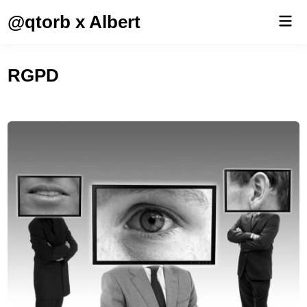
Saltar
@qtorb x Albert
Men
al
prin
contenido
RGPD