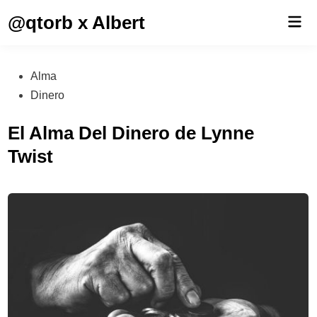
Saltar
@qtorb x Albert
Men
al
prin
contenido
Publicado
Alma
en
Dinero
El Alma Del Dinero de Lynne
Twist