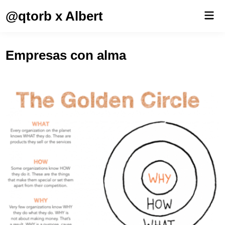
Saltar
@qtorb x Albert
Men
al
prin
contenido
Empresas con alma