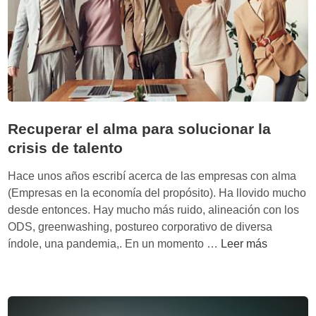
n
p
o
r
q
u
é
:
Recuperar el alma para solucionar la
e
crisis de talento
l
G
Hace unos años escribí acerca de las empresas con alma
o
(Empresas en la economía del propósito). Ha llovido mucho
l
desde entonces. Hay mucho más ruido, alineación con los
d
ODS, greenwashing, postureo corporativo de diversa
e
R
índole, una pandemia,. En un momento …
Leer más
n
e
C
c
i
u
r
p