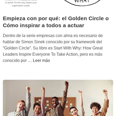
Empieza con por qué: el Golden Circle o
Cómo inspirar a todos a actuar
Dentro de la serie empresas con alma es necesario de
hablar de Simon Sinek conocido por su framework del
“Golden Circle”. Su libro es Start With Why: How Great
Leaders Inspire Everyone To Take Action, pero es más
E
conocido por …
Leer más
m
p
i
e
z
a
c
o