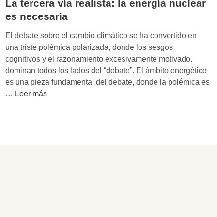
La tercera vía realista: la energía nuclear
es necesaria
El debate sobre el cambio climático se ha convertido en
una triste polémica polarizada, donde los sesgos
cognitivos y el razonamiento excesivamente motivado,
dominan todos los lados del “debate”. El ámbito energético
es una pieza fundamental del debate, donde la polémica es
L
…
Leer más
a
t
e
r
c
e
r
a
v
í