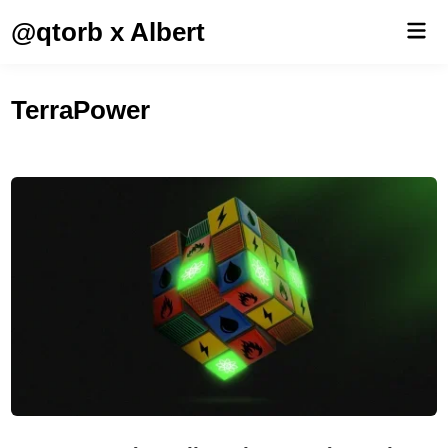
Saltar
@qtorb x Albert
Men
al
prin
contenido
TerraPower