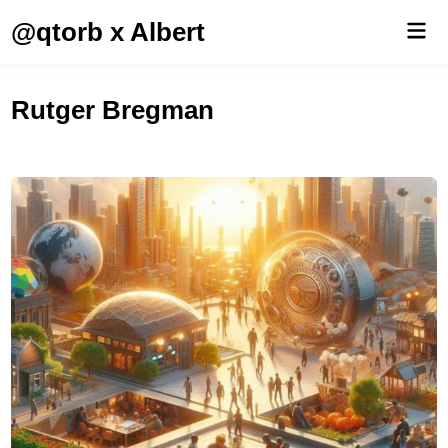
Saltar
@qtorb x Albert
Men
al
prin
contenido
Rutger Bregman