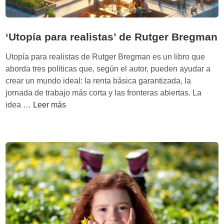
‘Utopía para realistas’ de Rutger Bregman
Utopía para realistas de Rutger Bregman es un libro que
aborda tres políticas que, según el autor, pueden ayudar a
crear un mundo ideal: la renta básica garantizada, la
jornada de trabajo más corta y las fronteras abiertas. La
‘
idea …
Leer más
U
t
o
p
í
a
p
a
r