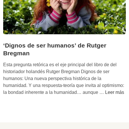
a
r
e
a
l
i
s
‘Dignos de ser humanos’ de Rutger
t
Bregman
a
s
Esta pregunta retórica es el eje principal del libro de del
’
historiador holandés Rutger Bregman Dignos de ser
d
humanos: Una nueva perspectiva histórica de la
e
humanidad. Y una respuesta-teoría que invita al optimismo:
R
‘
la bondad inherente a la humanidad… aunque …
Leer más
u
D
t
i
g
g
e
n
r
o