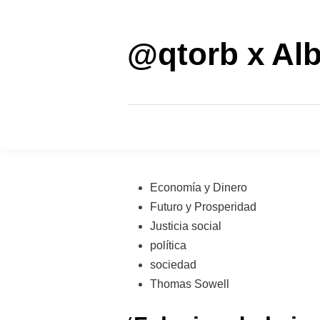
Saltar
al
contenido
@qtorb x Alb
Publicado
Economía y Dinero
en
Futuro y Prosperidad
Justicia social
política
sociedad
Thomas Sowell