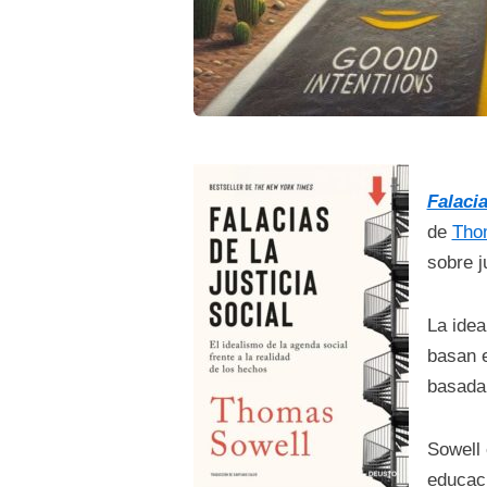
Falacia
de
Tho
sobre j
La idea
basan e
basada 
Sowell 
educaci