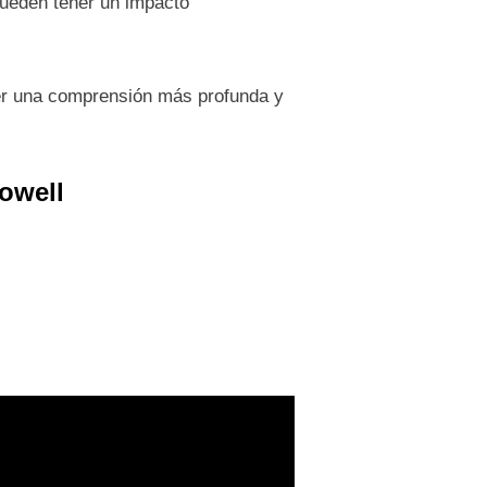
pueden tener un impacto
er una comprensión más profunda y
owell