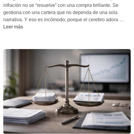
s
i
inflación no se “resuelve” con una compra brillante. Se
p
s
e
gestiona con una cartera que no dependa de una sola
o
e
C
narrativa. Y eso es incómodo, porque el cerebro adora …
r
g
a
Leer más
t
ú
r
a
n
t
m
J
e
á
o
r
s
a
a
q
n
a
u
T
n
e
u
t
n
b
i
u
a
-
n
u
i
c
n
a
f
e
l
n