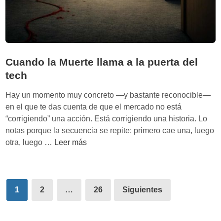
q
i
u
t
i
a
d
l
e
:
Cuando la Muerte llama a la puerta del
z
c
tech
,
ó
b
m
Hay un momento muy concreto —y bastante reconocible—
o
o
en el que te das cuenta de que el mercado no está
n
c
“corrigiendo” una acción. Está corrigiendo una historia. Lo
o
a
notas porque la secuencia se repite: primero cae una, luego
s
m
C
otra, luego …
Leer más
y
b
u
e
i
a
q
ó
n
u
Paginación
e
d
1
2
…
26
Siguientes
i
l
de
o
t
r
l
entradas
y
e