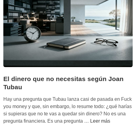
q
o
u
y
i
c
t
ó
e
m
c
o
t
r
u
e
r
b
a
a
d
l
El dinero que no necesitas según Joan
e
a
Tubau
l
n
c
Hay una pregunta que Tubau lanza casi de pasada en Fuck
c
r
you money y que, sin embargo, lo resume todo: ¿qué harías
e
i
si supieras que no te vas a quedar sin dinero? No es una
a
t
E
pregunta financiera. Es una pregunta …
Leer más
r
e
l
s
r
d
i