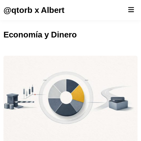
Saltar
@qtorb x Albert
Men
al
prin
contenido
Economía y Dinero