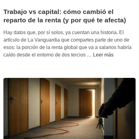
a
l
c
a
Trabajo vs capital: cómo cambió el
i
e
reparto de la renta (y por qué te afecta)
ó
r
n
a
Hay datos que, por sí solos, ya cuentan una historia. El
s
d
artículo de La Vanguardia que compartes parte de uno de
i
e
esos: la porción de la renta global que va a salarios habría
n
l
T
caído desde el entorno de dos tercios …
Leer más
h
a
r
u
I
a
m
A
b
o
a
:
j
o
o
r
v
o
s
,
c
l
a
i
p