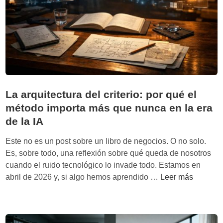
ñ
a
:
f
i
s
c
a
La arquitectura del criterio: por qué el
l
método importa más que nunca en la era
i
de la IA
d
a
Este no es un post sobre un libro de negocios. O no solo.
d
Es, sobre todo, una reflexión sobre qué queda de nosotros
s
cuando el ruido tecnológico lo invade todo. Estamos en
i
L
abril de 2026 y, si algo hemos aprendido …
Leer más
n
a
h
a
u
r
m