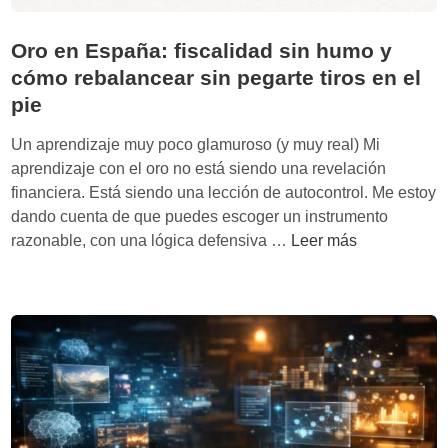
Oro en España: fiscalidad sin humo y
cómo rebalancear sin pegarte tiros en el
pie
Un aprendizaje muy poco glamuroso (y muy real) Mi
aprendizaje con el oro no está siendo una revelación
financiera. Está siendo una lección de autocontrol. Me estoy
dando cuenta de que puedes escoger un instrumento
O
razonable, con una lógica defensiva …
Leer más
r
o
e
n
E
s
p
a