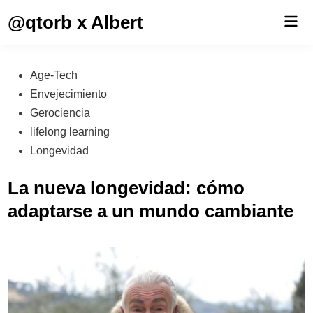
Saltar
@qtorb x Albert
Men
al
prin
contenido
Publicado
Age-Tech
en
Envejecimiento
Gerociencia
lifelong learning
Longevidad
La nueva longevidad: cómo
adaptarse a un mundo cambiante