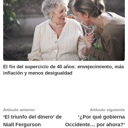
El fin del superciclo de 40 años: envejecimiento, más
inflación y menos desigualdad
Navegación
Artículo
A
Artículo anterior
Artículo siguiente
anterior:
s
‘El triunfo del dinero’ de
‘¿Por qué gobierna
de
Niall Fergurson
Occidente… por ahora?’