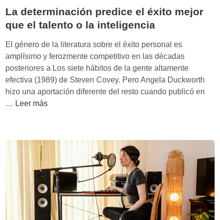
r
o
La determinación predice el éxito mejor
i
s
que el talento o la inteligencia
s
e
G
s
El género de la literatura sobre el éxito personal es
u
t
amplísimo y ferozmente competitivo en las décadas
i
r
posteriores a Los siete hábitos de la gente altamente
l
a
efectiva (1989) de Steven Covey. Pero Angela Duckworth
l
n
hizo una aportación diferente del resto cuando publicó en
e
g
L
…
Leer más
b
u
a
e
l
d
a
a
e
u
n
t
l
e
a
r
e
m
c
i
o
n
n