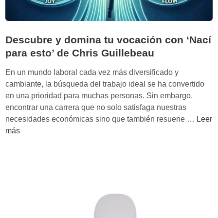
Descubre y domina tu vocación con ‘Nací
para esto’ de Chris Guillebeau
En un mundo laboral cada vez más diversificado y
cambiante, la búsqueda del trabajo ideal se ha convertido
en una prioridad para muchas personas. Sin embargo,
encontrar una carrera que no solo satisfaga nuestras
D
necesidades económicas sino que también resuene …
Leer
e
más
s
c
u
b
r
e
y