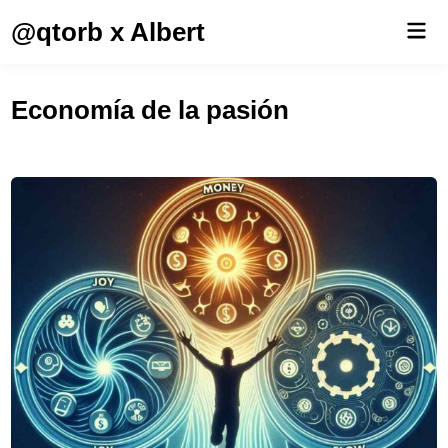
Saltar
@qtorb x Albert
Men
al
prin
contenido
Economía de la pasión