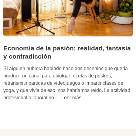
a
o
c
m
i
í
ó
a
n
d
p
i
r
Economía de la pasión: realidad, fantasía
g
e
y contradicción
i
d
t
i
Si alguien hubiera hablado hace dos decenios que quería
a
c
producir un canal para divulgar recetas de postres,
l
e
retransmitir partidas de videojuegos o impartir clases de
:
e
yoga, y que vivía de eso, nos habríamos reído. La actividad
C
l
E
profesional o laboral no …
Leer más
h
é
c
o
x
o
k
i
n
e
t
o
p
o
m