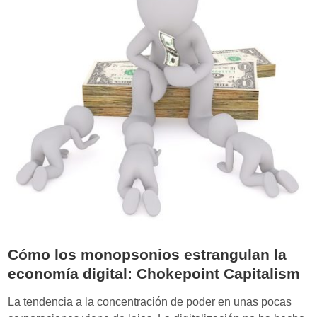
d
o
m
i
n
a
t
u
v
o
c
a
c
i
ó
Cómo los monopsonios estrangulan la
n
economía digital: Chokepoint Capitalism
c
o
La tendencia a la concentración de poder en unas pocas
n