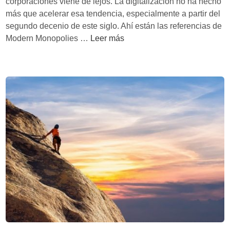
corporaciones viene de lejos. La digitalización no ha hecho
‘
más que acelerar esa tendencia, especialmente a partir del
N
segundo decenio de este siglo. Ahí están las referencias de
a
C
Modern Monopolies …
Leer más
c
ó
í
m
p
o
a
l
r
o
a
s
e
m
s
o
t
n
o
o
’
p
d
s
e
o
C
n
h
i