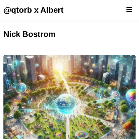
Saltar
@qtorb x Albert
Men
al
prin
contenido
Nick Bostrom