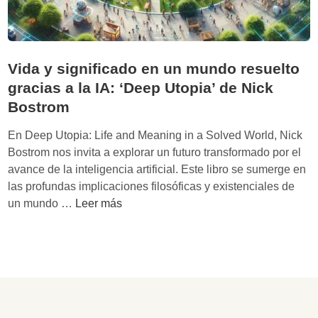
Vida y significado en un mundo resuelto
gracias a la IA: ‘Deep Utopia’ de Nick
Bostrom
En Deep Utopia: Life and Meaning in a Solved World, Nick
Bostrom nos invita a explorar un futuro transformado por el
avance de la inteligencia artificial. Este libro se sumerge en
las profundas implicaciones filosóficas y existenciales de
V
un mundo …
Leer más
i
d
a
y
s
i