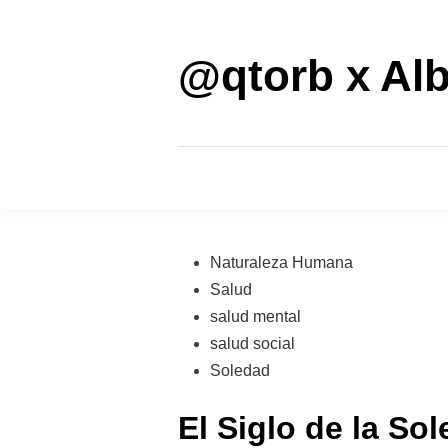
Saltar
al
contenido
@qtorb x Alb
Publicado
Naturaleza Humana
en
Salud
salud mental
salud social
Soledad
El Siglo de la S