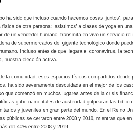
o
po ha sido que incluso cuando hacemos cosas ‘juntos’, pa
 física de otra persona: ‘asistimos’ a clases de yoga en una
gar de un vendedor humano, transmita en vivo un servicio rel
ena de supermercados del gigante tecnológico donde puede
 humano. Incluso antes de que llegara el coronavirus, la te
, nuestra elección activa.
 de la comunidad, esos espacios físicos compartidos donde 
ulos, ha sido severamente descuidada en el mejor de los caso
so que comenzó en muchos lugares antes de la crisis financ
íticas gubernamentales de austeridad golpearan las bibliote
itarios y juveniles en gran parte del mundo. En el Reino Uni
cas públicas se cerraron entre 2008 y 2018, mientras que en 
 más del 40% entre 2008 y 2019.