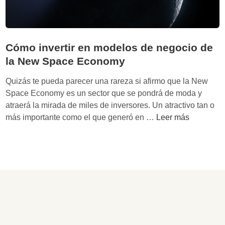
r
i
c
o
Cómo invertir en modelos de negocio de
c
la New Space Economy
o
n
Quizás te pueda parecer una rareza si afirmo que la New
Space Economy es un sector que se pondrá de moda y
n
atraerá la mirada de miles de inversores. Un atractivo tan o
e
C
más importante como el que generó en …
Leer más
g
ó
o
m
c
o
i
i
o
n
s
v
a
e
b
r
u