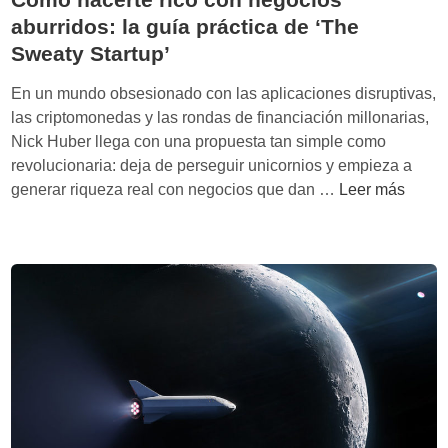
aburridos: la guía práctica de ‘The
Sweaty Startup’
En un mundo obsesionado con las aplicaciones disruptivas,
las criptomonedas y las rondas de financiación millonarias,
Nick Huber llega con una propuesta tan simple como
revolucionaria: deja de perseguir unicornios y empieza a
C
generar riqueza real con negocios que dan …
Leer más
ó
m
o
h
a
c
e
r
t
e