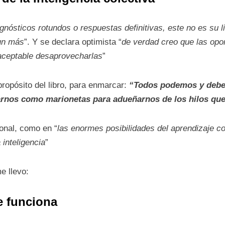
agnósticos rotundos o respuestas definitivas, este no es su 
aun más
”. Y se declara optimista “
de verdad creo que las opo
naceptable desaprovecharlas
”
ropósito del libro, para enmarcar:
“Todos podemos y debem
tarnos como marionetas para adueñarnos de los hilos qu
ional, como en “
las enormes posibilidades del aprendizaje c
inteligencia
”
e llevo:
e funciona