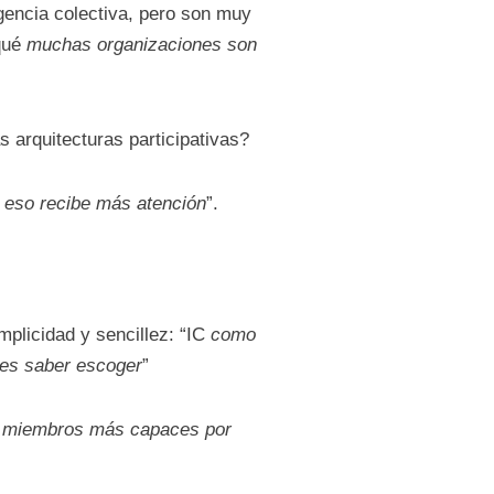
igencia colectiva, pero son muy
 qué
muchas organizaciones son
s arquitecturas participativas?
r eso recibe más atención
”.
mplicidad y sencillez: “IC
como
a es saber escoger
”
us miembros más capaces por