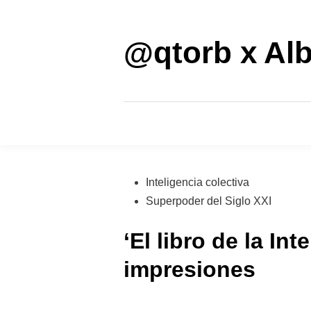
Saltar
al
contenido
@qtorb x Alb
Publicado
Inteligencia colectiva
en
Superpoder del Siglo XXI
‘El libro de la In
impresiones