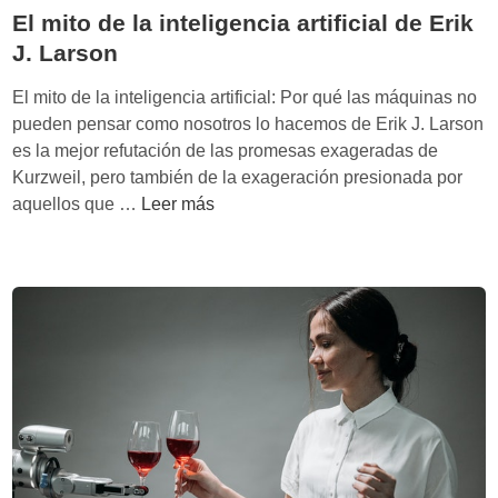
a
l
El mito de la inteligencia artificial de Erik
l
s
s
:
J. Larson
e
o
C
s
b
El mito de la inteligencia artificial: Por qué las máquinas no
u
p
r
pueden pensar como nosotros lo hacemos de Erik J. Larson
a
i
e
es la mejor refutación de las promesas exageradas de
n
r
l
Kurzweil, pero también de la exageración presionada por
d
i
a
E
aquellos que …
Leer más
o
t
s
l
n
u
i
m
o
a
n
i
s
l
g
t
f
e
u
o
u
s
l
d
s
d
a
e
i
e
r
l
o
R
i
a
n
a
d
i
a
y
a
n