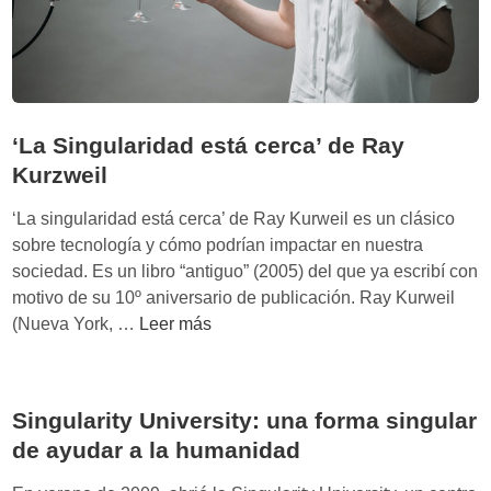
m
K
d
t
o
u
e
s
r
l
c
z
i
o
w
g
n
‘La Singularidad está cerca’ de Ray
e
e
l
Kurzweil
i
n
a
l
c
I
‘La singularidad está cerca’ de Ray Kurweil es un clásico
i
A
sobre tecnología y cómo podrían impactar en nuestra
a
sociedad. Es un libro “antiguo” (2005) del que ya escribí con
a
motivo de su 10º aniversario de publicación. Ray Kurweil
r
‘
(Nueva York, …
Leer más
t
L
i
a
f
S
Singularity University: una forma singular
i
i
c
de ayudar a la humanidad
n
i
g