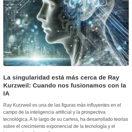
c
c
i
ó
n
a
l
a
c
o
n
La singularidad está más cerca de Ray
f
Kurzweil: Cuando nos fusionamos con la
i
IA
r
m
Ray Kurzweil es una de las figuras más influyentes en el
a
campo de la inteligencia artificial y la prospectiva
c
tecnológica. A lo largo de su carrera, ha desarrollado teorías
i
sobre el crecimiento exponencial de la tecnología y el
ó