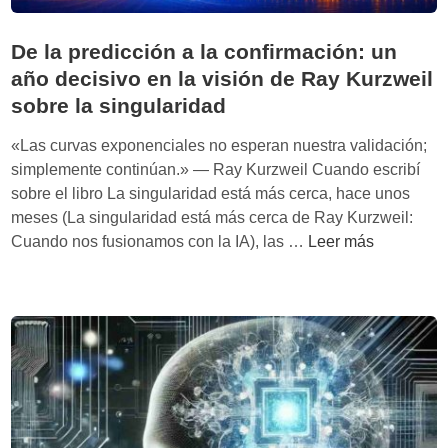
De la predicción a la confirmación: un
año decisivo en la visión de Ray Kurzweil
sobre la singularidad
«Las curvas exponenciales no esperan nuestra validación;
simplemente continúan.» — Ray Kurzweil Cuando escribí
sobre el libro La singularidad está más cerca, hace unos
meses (La singularidad está más cerca de Ray Kurzweil:
D
Cuando nos fusionamos con la IA), las …
Leer más
e
l
a
p
r
e
d
i