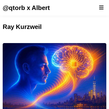
Saltar
@qtorb x Albert
Men
al
prin
contenido
Ray Kurzweil