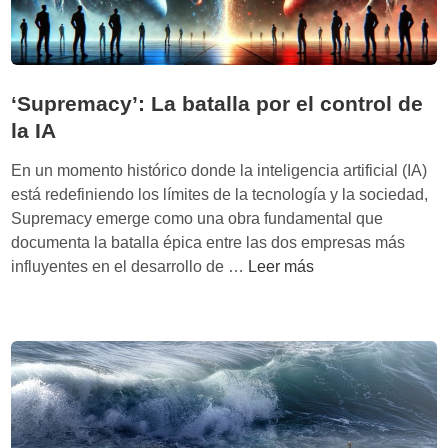
i
c
a
s
‘Supremacy’: La batalla por el control de
l
la IA
o
w
En un momento histórico donde la inteligencia artificial (IA)
-
está redefiniendo los límites de la tecnología y la sociedad,
c
Supremacy emerge como una obra fundamental que
o
documenta la batalla épica entre las dos empresas más
s
‘
influyentes en el desarrollo de …
Leer más
t
S
:
u
I
p
A
r
y
e
b
m
i
a
o