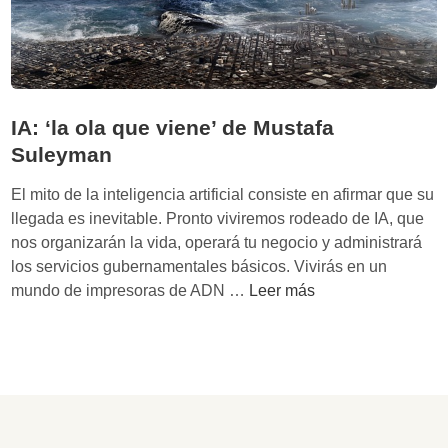
c
i
y
n
’
g
:
e
L
n
IA: ‘la ola que viene’ de Mustafa
a
i
Suleyman
b
e
a
r
El mito de la inteligencia artificial consiste en afirmar que su
t
í
llegada es inevitable. Pronto viviremos rodeado de IA, que
a
a
nos organizarán la vida, operará tu negocio y administrará
l
e
los servicios gubernamentales básicos. Vivirás en un
l
n
I
mundo de impresoras de ADN …
Leer más
a
l
A
p
a
:
o
g
‘
r
u
l
e
e
a
l
r
o
c