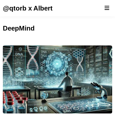
Saltar
@qtorb x Albert
Men
al
prin
contenido
DeepMind