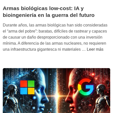
Armas biológicas low-cost: IA y
bioingeniería en la guerra del futuro
Durante años, las armas biológicas han sido consideradas
el “arma del pobre”: baratas, difíciles de rastrear y capaces
de causar un daño desproporcionado con una inversión
mínima. A diferencia de las armas nucleares, no requieren
A
una infraestructura gigantesca ni materiales …
Leer más
r
m
a
s
b
i
o
l
ó
g