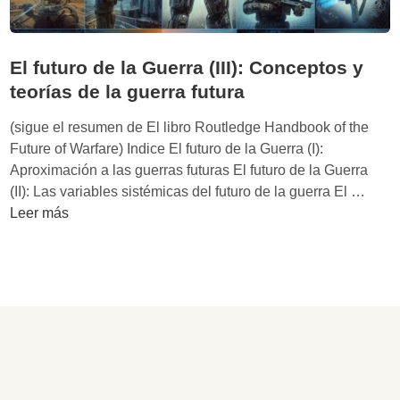
u
e
r
El futuro de la Guerra (III): Conceptos y
r
teorías de la guerra futura
a
(
(sigue el resumen de El libro Routledge Handbook of the
I
Future of Warfare) Indice El futuro de la Guerra (I):
V
Aproximación a las guerras futuras El futuro de la Guerra
)
E
(II): Las variables sistémicas del futuro de la guerra El …
:
l
Leer más
C
f
o
u
m
t
p
u
l
r
e
o
j
d
i
e
d