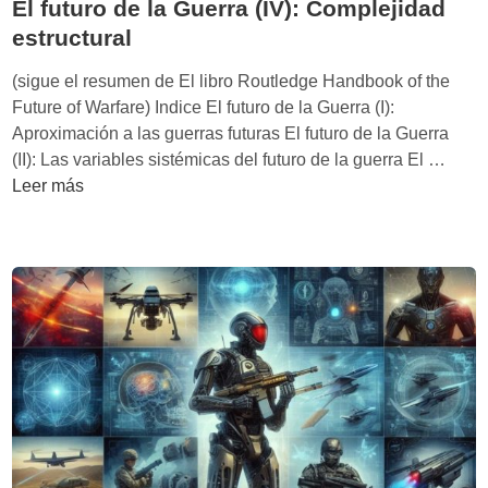
El futuro de la Guerra (IV): Complejidad
estructural
(sigue el resumen de El libro Routledge Handbook of the
Future of Warfare) Indice El futuro de la Guerra (I):
Aproximación a las guerras futuras El futuro de la Guerra
E
(II): Las variables sistémicas del futuro de la guerra El …
l
Leer más
f
u
t
u
r
o
d
e
l
a
G