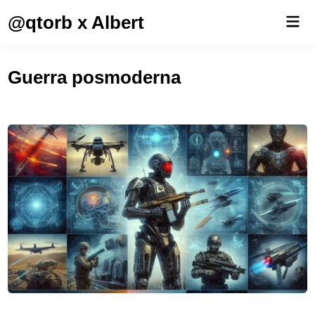
Saltar
@qtorb x Albert
Men
al
prin
contenido
Guerra posmoderna