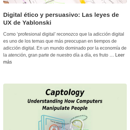
Digital ético y persuasivo: Las leyes de
UX de Yablonski
Como ‘profesional digital’ reconozco que la adicción digital
es uno de los temas que más preocupan en tiempos de
adicción digital. En un mundo dominado por la economía de
D
la atención, gran parte de nuestro día a día, es fruto …
Leer
i
más
g
i
t
a
l
é
t
i
c