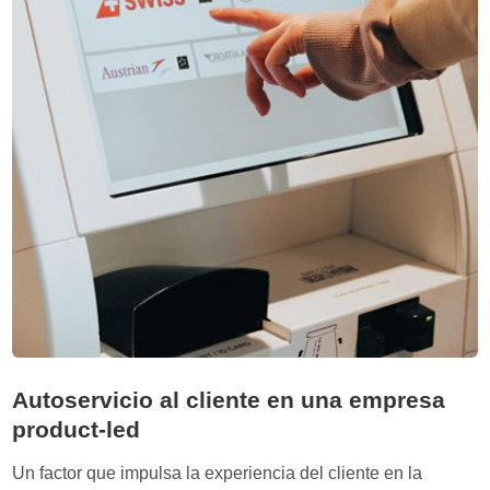
u
j
i
o
l
r
d
a
T
s
r
a
a
b
p
i
e
n
d
o
l
o
q
Autoservicio al cliente en una empresa
u
product-led
e
d
Un factor que impulsa la experiencia del cliente en la