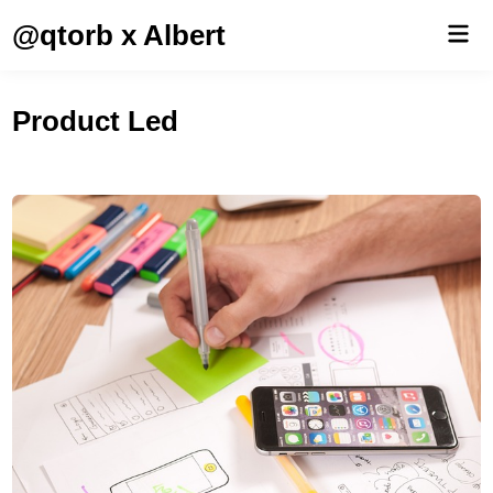
Saltar
@qtorb x Albert
Men
al
prin
contenido
Product Led