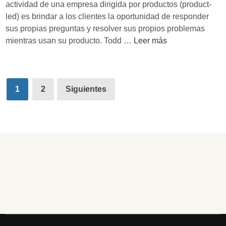
e
actividad de una empresa dirigida por productos (product-
s
led) es brindar a los clientes la oportunidad de responder
e
sus propias preguntas y resolver sus propios problemas
a
A
mientras usan su producto. Todd …
Leer más
n
u
t
t
u
o
Paginación
s
s
1
2
Siguientes
de
u
e
s
r
entradas
u
v
a
i
r
c
i
i
o
o
s
a
l
c
l