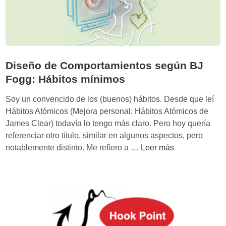
o
y
p
e
r
s
Diseño de Comportamientos según BJ
u
Fogg: Hábitos mínimos
a
Soy un convencido de los (buenos) hábitos. Desde que leí
s
Hábitos Atómicos (Mejora personal: Hábitos Atómicos de
i
James Clear) todavía lo tengo más claro. Pero hoy quería
v
referenciar otro título, similar en algunos aspectos, pero
o
D
notablemente distinto. Me refiero a …
Leer más
:
i
L
s
a
e
s
ñ
l
o
e
d
y