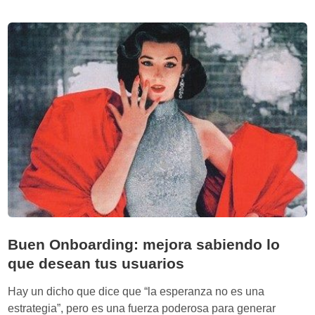
n
a
n
i
r
d
m
p
o
o
r
d
s
o
e
d
3
u
s
c
e
t
g
o
u
s
n
p
d
a
o
r
s
a
Buen Onboarding: mejora sabiendo lo
c
que desean tus usuarios
r
e
Hay un dicho que dice que “la esperanza no es una
a
estrategia”, pero es una fuerza poderosa para generar