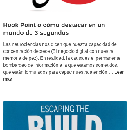
e
e
C
s
o
d
Hook Point o cómo destacar en un
m
e
p
U
mundo de 3 segundos
o
X
Las neurociencias nos dicen que nuestra capacidad de
r
d
concentración decrece (El negocio digital con nuestra
t
e
memoria de pez). En realidad, la causa es el permanente
a
Y
bombardeo de información a la que estamos sometidos,
m
a
H
que están formulados para captar nuestra atención …
Leer
i
b
o
más
e
l
o
n
o
k
t
n
P
o
s
o
s
k
i
s
i
n
e
t
g