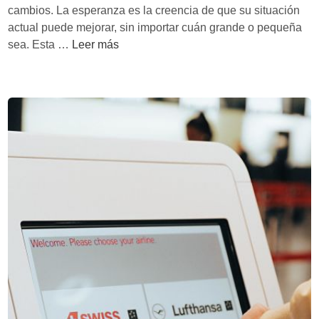
r
cambios. La esperanza es la creencia de que su situación
v
actual puede mejorar, sin importar cuán grande o pequeña
a
B
sea. Esta …
Leer más
l
u
o
e
r
n
:
O
E
n
s
b
c
o
a
a
p
r
i
d
n
i
g
n
T
g
h
:
e
m
B
e