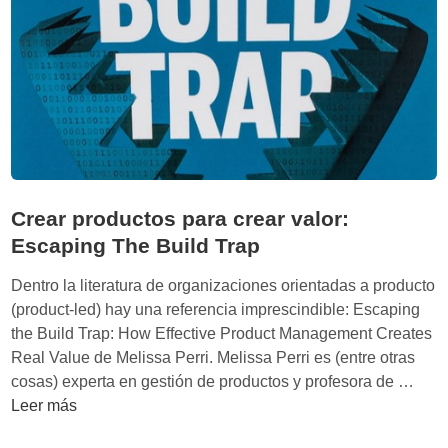
o
ú
c
n
ó
B
m
J
o
F
d
o
e
g
s
g
t
:
Crear productos para crear valor:
a
H
Escaping The Build Trap
c
á
a
b
Dentro la literatura de organizaciones orientadas a producto
r
i
(product-led) hay una referencia imprescindible: Escaping
e
t
the Build Trap: How Effective Product Management Creates
n
o
Real Value de Melissa Perri. Melissa Perri es (entre otras
u
s
C
cosas) experta en gestión de productos y profesora de …
n
m
r
Leer más
m
í
e
u