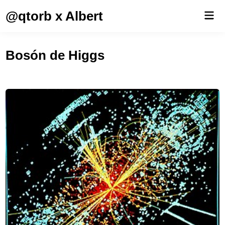
Saltar
@qtorb x Albert
Men
al
prin
contenido
Bosón de Higgs