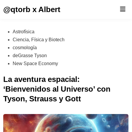
Saltar
@qtorb x Albert
Men
al
prin
contenido
Publicado
Astrofísica
en
Ciencia, Física y Biotech
cosmología
deGrasse Tyson
New Space Economy
La aventura espacial:
‘Bienvenidos al Universo’ con
Tyson, Strauss y Gott