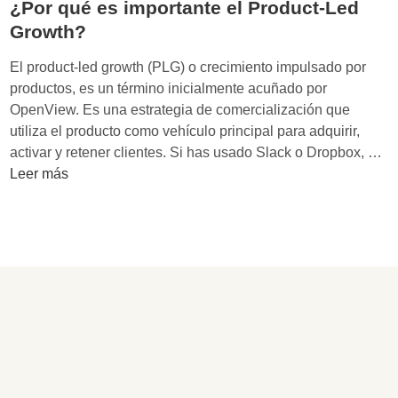
¿Por qué es importante el Product-Led
Growth?
El product-led growth (PLG) o crecimiento impulsado por
productos, es un término inicialmente acuñado por
OpenView. Es una estrategia de comercialización que
utiliza el producto como vehículo principal para adquirir,
¿
activar y retener clientes. Si has usado Slack o Dropbox, …
P
Leer más
o
r
q
u
é
e
s
i
m
p