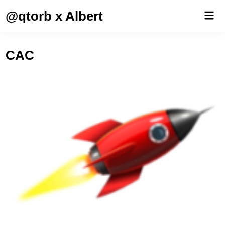
Saltar
@qtorb x Albert
Men
al
prin
contenido
CAC