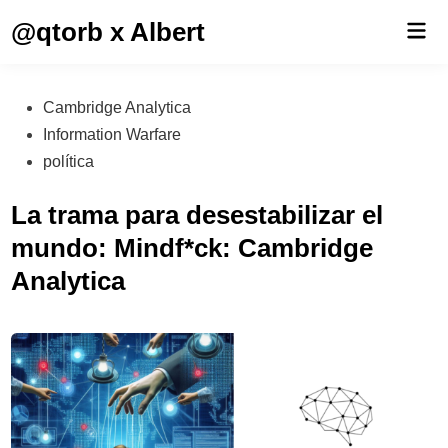
Saltar
@qtorb x Albert
Men
al
prin
contenido
Publicado
Cambridge Analytica
en
Information Warfare
política
La trama para desestabilizar el
mundo: Mindf*ck: Cambridge
Analytica