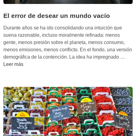
El error de desear un mundo vacío
Durante años se ha ido consolidando una intuición que
suena razonable, incluso moralmente refinada: menos
gente, menos presión sobre el planeta, menos consumo,
menos emisiones, menos conflicto. En el fondo, una versión
E
demográfica de la contención. La idea ha impregnado …
l
Leer más
e
r
r
o
r
d
e
d
e