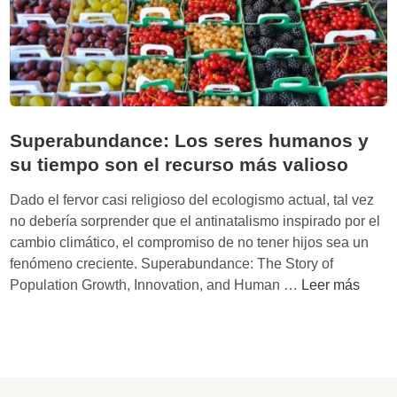
s
e
a
r
u
n
m
Superabundance: Los seres humanos y
u
su tiempo son el recurso más valioso
n
d
Dado el fervor casi religioso del ecologismo actual, tal vez
o
no debería sorprender que el antinatalismo inspirado por el
v
cambio climático, el compromiso de no tener hijos sea un
a
fenómeno creciente. Superabundance: The Story of
c
S
Population Growth, Innovation, and Human …
Leer más
í
u
o
p
e
r
a