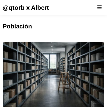
Saltar
@qtorb x Albert
Men
al
prin
contenido
Población