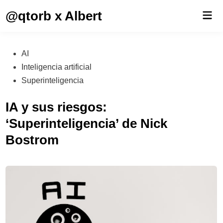
Saltar
@qtorb x Albert
Men
al
prin
contenido
Publicado
AI
en
Inteligencia artificial
Superinteligencia
IA y sus riesgos:
‘Superinteligencia’ de Nick
Bostrom