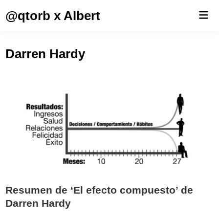
Saltar
@qtorb x Albert
Men
al
prin
contenido
Darren Hardy
Resumen de ‘El efecto compuesto’ de
Darren Hardy