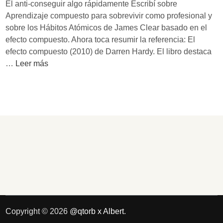
El anti-conseguir algo rápidamente Escribí sobre
Aprendizaje compuesto para sobrevivir como profesional y
sobre los Hábitos Atómicos de James Clear basado en el
efecto compuesto. Ahora toca resumir la referencia: El
efecto compuesto (2010) de Darren Hardy. El libro destaca
R
…
Leer más
e
s
u
m
e
n
d
e
‘
E
l
e
Copyright © 2026
@qtorb x Albert
.
f