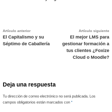
Navegación
Artículo
A
Artículo anterior
Artículo siguiente
anterior:
s
El Capitalismo y su
El mejor LMS para
de
Séptimo de Caballería
gestionar formación a
entradas
tus clientes ¿Foxize
Cloud o Moodle?
Deja una respuesta
Tu dirección de correo electrónico no será publicada.
Los
campos obligatorios están marcados con
*