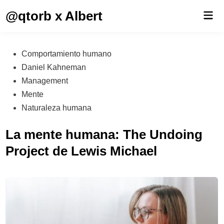
Saltar
@qtorb x Albert
Men
al
prin
contenido
Publicado
Comportamiento humano
en
Daniel Kahneman
Management
Mente
Naturaleza humana
La mente humana: The Undoing
Project de Lewis Michael