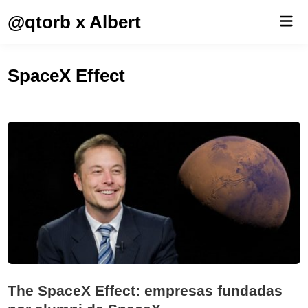
Saltar
@qtorb x Albert
Men
al
prin
contenido
SpaceX Effect
The SpaceX Effect: empresas fundadas