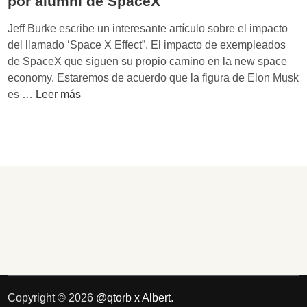
por alumni de SpaceX
Jeff Burke escribe un interesante artículo sobre el impacto
del llamado ‘Space X Effect”. El impacto de exempleados
de SpaceX que siguen su propio camino en la new space
economy. Estaremos de acuerdo que la figura de Elon Musk
T
es …
Leer más
h
e
S
p
a
c
e
X
E
f
f
e
Copyright © 2026
@qtorb x Albert
.