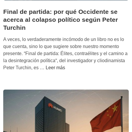
s
f
e
Final de partida: por qué Occidente se
i
d
n
acerca al colapso político según Peter
e
a
Turchin
t
n
i
A veces, lo verdaderamente incómodo de un libro no es lo
c
e
que cuenta, sino lo que sugiere sobre nuestro momento
i
n
presente. “Final de partida: Élites, contraélites y el camino a
e
e
la desintegración política“, del investigador y cliodinamista
r
:
F
Peter Turchin, es …
Leer más
o
L
i
q
e
n
u
c
a
e
c
l
i
i
d
n
o
e
v
n
p
o
e
a
l
s
r
u