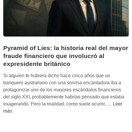
Í
A
:
E
l
p
r
Pyramid of Lies: la historia real del mayor
e
fraude financiero que involucró al
c
expresidente británico
i
o
Si alguien te hubiera dicho hace cinco años que un
d
banquero australiano con una sonrisa encantadora iba a
e
protagonizar uno de los mayores escándalos financieros
v
del siglo XXI, probablemente habrías pensado que estaba
i
P
exagerando. Pero la realidad, como suele ocurrir, …
Leer
v
y
más
i
r
r
a
e
m