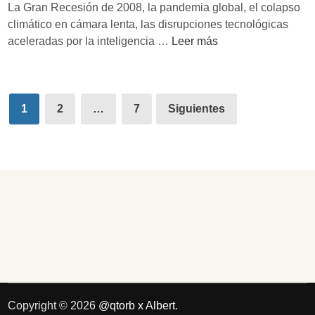
g
La Gran Recesión de 2008, la pandemia global, el colapso
p
p
i
climático en cámara lenta, las disrupciones tecnológicas
o
r
t
P
aceleradas por la inteligencia …
Leer más
l
e
a
o
í
s
l
r
t
a
q
i
Paginación
c
u
1
2
…
7
Siguientes
c
h
de
é
o
i
e
s
entradas
n
l
e
a
c
g
s
a
ú
e
p
n
c
i
P
o
t
e
n
a
t
v
l
e
i
i
r
r
Copyright © 2026
@qtorb x Albert
.
s
T