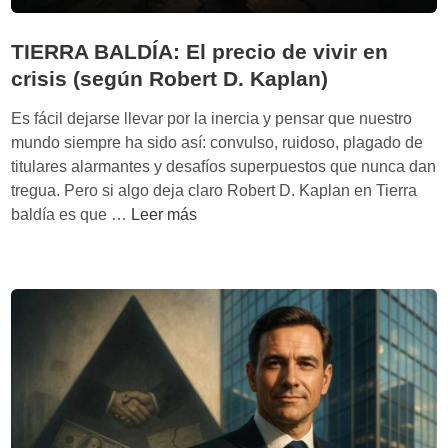
TIERRA BALDÍA: El precio de vivir en
crisis (según Robert D. Kaplan)
Es fácil dejarse llevar por la inercia y pensar que nuestro
mundo siempre ha sido así: convulso, ruidoso, plagado de
titulares alarmantes y desafíos superpuestos que nunca dan
tregua. Pero si algo deja claro Robert D. Kaplan en Tierra
T
baldía es que …
Leer más
I
E
R
R
A
B
A
L
D