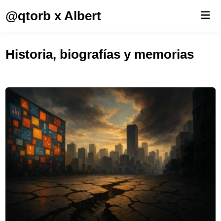
Saltar
@qtorb x Albert
Men
al
prin
contenido
Historia, biografías y memorias