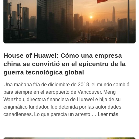
d
t
c
e
i
r
‘
d
ó
H
a
a
o
:
l
w
p
e
P
o
x
House of Huawei: Cómo una empresa
r
r
p
china se convirtió en el epicentro de la
o
q
r
g
guerra tecnológica global
u
e
r
é
s
Una mañana fría de diciembre de 2018, el mundo cambió
e
O
i
para siempre en el aeropuerto de Vancouver. Meng
s
c
d
Wanzhou, directora financiera de Huawei e hija de su
s
c
e
enigmático fundador, fue detenida por las autoridades
E
i
n
H
canadienses. Lo que parecía un arresto …
Leer más
n
d
t
o
d
e
e
u
s
n
b
s
’