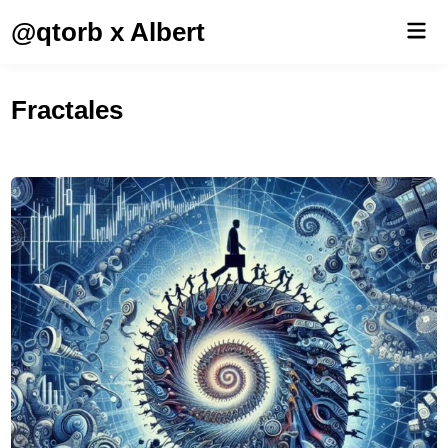
Saltar
@qtorb x Albert
Men
al
prin
contenido
Fractales