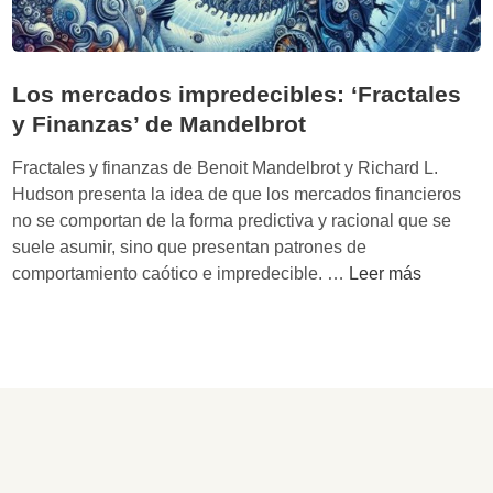
Los mercados impredecibles: ‘Fractales
y Finanzas’ de Mandelbrot
Fractales y finanzas de Benoit Mandelbrot y Richard L.
Hudson presenta la idea de que los mercados financieros
no se comportan de la forma predictiva y racional que se
suele asumir, sino que presentan patrones de
L
comportamiento caótico e impredecible. …
Leer más
o
s
m
e
r
c
a
d