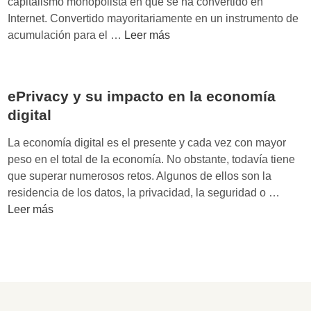
capitalismo monopolista en que se ha convertido en
i
Internet. Convertido mayoritariamente en un instrumento de
l
M
acumulación para el …
Leer más
a
o
n
n
c
o
ePrivacy y su impacto en la economía
i
p
a
digital
o
y
l
La economía digital es el presente y cada vez con mayor
l
i
peso en el total de la economía. No obstante, todavía tiene
i
o
que superar numerosos retos. Algunos de ellos son la
b
s
e
residencia de los datos, la privacidad, la seguridad o …
e
d
P
Leer más
r
i
r
t
g
i
a
i
v
d
t
a
:
a
c
P
l
y