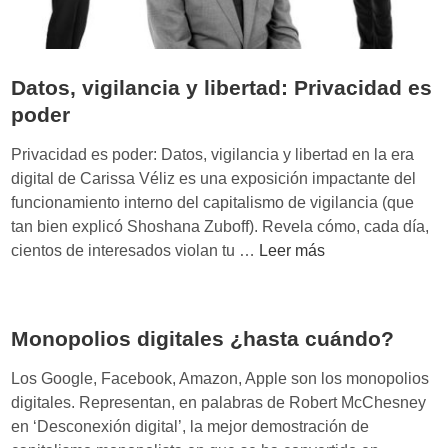
Datos, vigilancia y libertad: Privacidad es
poder
Privacidad es poder: Datos, vigilancia y libertad en la era
digital de Carissa Véliz es una exposición impactante del
funcionamiento interno del capitalismo de vigilancia (que
tan bien explicó Shoshana Zuboff). Revela cómo, cada día,
D
cientos de interesados violan tu …
Leer más
a
t
o
Monopolios digitales ¿hasta cuándo?
s
,
Los Google, Facebook, Amazon, Apple son los monopolios
v
digitales. Representan, en palabras de Robert McChesney
i
en ‘Desconexión digital’, la mejor demostración de
g