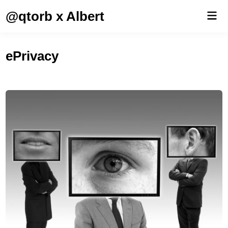
Saltar
@qtorb x Albert
Men
al
prin
contenido
ePrivacy