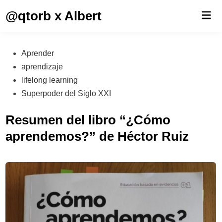
Saltar
@qtorb x Albert
Men
al
prin
contenido
Publicado
Aprender
en
aprendizaje
lifelong learning
Superpoder del Siglo XXI
Resumen del libro “¿Cómo
aprendemos?” de Héctor Ruiz