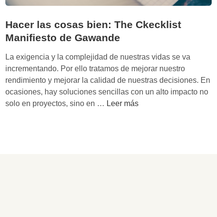
Hacer las cosas bien: The Ckecklist
Manifiesto de Gawande
La exigencia y la complejidad de nuestras vidas se va
incrementando. Por ello tratamos de mejorar nuestro
rendimiento y mejorar la calidad de nuestras decisiones. En
ocasiones, hay soluciones sencillas con un alto impacto no
H
solo en proyectos, sino en …
Leer más
a
c
e
r
l
a
s
c
o