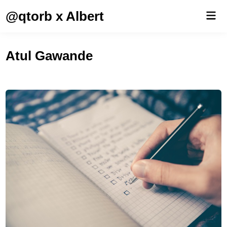
Saltar
@qtorb x Albert
Men
al
prin
contenido
Atul Gawande