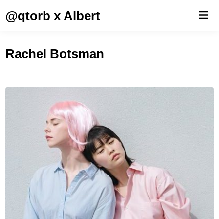
Saltar
@qtorb x Albert
Men
al
prin
contenido
Rachel Botsman