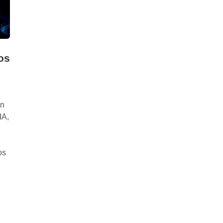
os
an
IA,
os