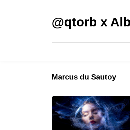
Saltar
al
contenido
@qtorb x Alb
Marcus du Sautoy