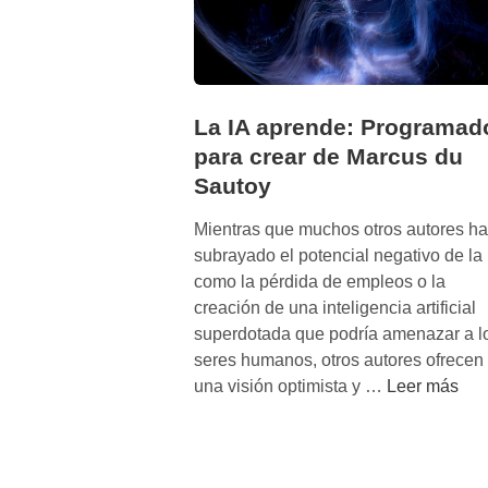
La IA aprende: Programad
para crear de Marcus du
Sautoy
Mientras que muchos otros autores h
subrayado el potencial negativo de la 
como la pérdida de empleos o la
creación de una inteligencia artificial
superdotada que podría amenazar a l
seres humanos, otros autores ofrecen
L
una visión optimista y …
Leer más
a
I
A