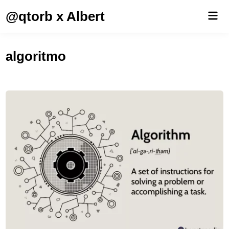
Saltar
@qtorb x Albert
Men
al
prin
contenido
algoritmo