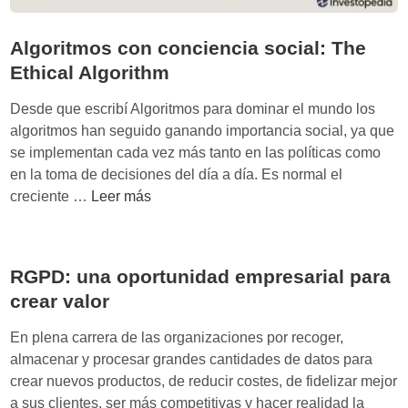
Algoritmos con conciencia social: The
Ethical Algorithm
Desde que escribí Algoritmos para dominar el mundo los
algoritmos han seguido ganando importancia social, ya que
se implementan cada vez más tanto en las políticas como
en la toma de decisiones del día a día. Es normal el
A
creciente …
Leer más
l
g
o
RGPD: una oportunidad empresarial para
r
crear valor
i
t
En plena carrera de las organizaciones por recoger,
m
almacenar y procesar grandes cantidades de datos para
o
crear nuevos productos, de reducir costes, de fidelizar mejor
s
a sus clientes, ser más competitivas y hacer realidad la