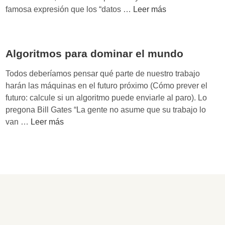
c
R
famosa expresión que los “datos …
Leer más
o
G
n
P
c
D
o
Algoritmos para dominar el mundo
:
n
u
Todos deberíamos pensar qué parte de nuestro trabajo
c
n
harán las máquinas en el futuro próximo (Cómo prever el
i
a
futuro: calcule si un algoritmo puede enviarle al paro). Lo
e
o
pregona Bill Gates “La gente no asume que su trabajo lo
n
p
A
van …
Leer más
c
o
l
i
r
g
a
t
o
s
u
r
o
n
i
c
i
t
i
d
m
a
a
o
l