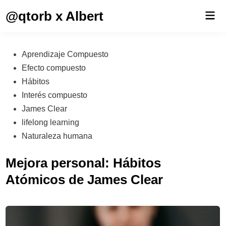
Saltar
@qtorb x Albert
Men
al
prin
contenido
Publicado
Aprendizaje Compuesto
en
Efecto compuesto
Hábitos
Interés compuesto
James Clear
lifelong learning
Naturaleza humana
Mejora personal: Hábitos
Atómicos de James Clear