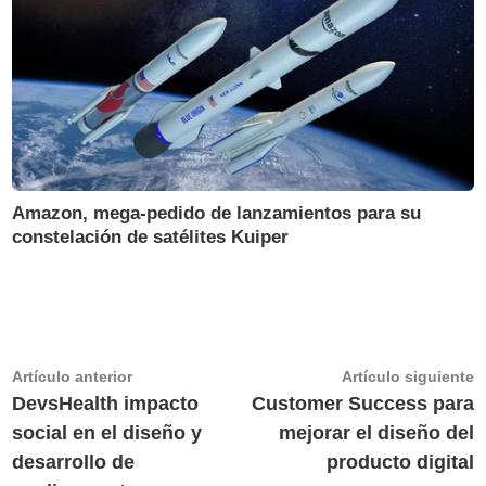
Amazon, mega-pedido de lanzamientos para su
constelación de satélites Kuiper
Navegación
Artículo
A
Artículo anterior
Artículo siguiente
anterior:
s
DevsHealth impacto
Customer Success para
de
social en el diseño y
mejorar el diseño del
entradas
desarrollo de
producto digital