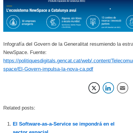
Infografía del Govern de la Generalitat resumiendo la estr
NewSpace. Fuente:
https://politiquesdigitals.gencat.cat/web/.content/Teleco
space/El-Govern-impulsa-la-nova-ca.pdf
Related posts:
El Software-as-a-Service se impondrá en el
sector espacial