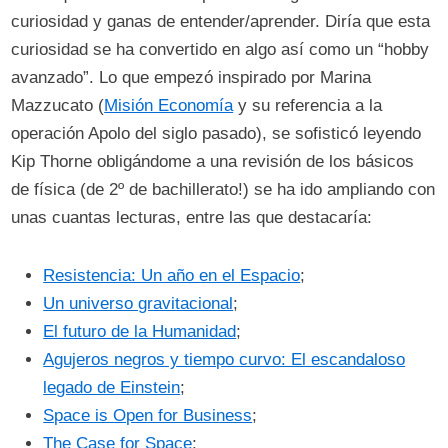
curiosidad y ganas de entender/aprender. Diría que esta
curiosidad se ha convertido en algo así como un “hobby
avanzado”. Lo que empezó inspirado por Marina
Mazzucato (
Misión Economía
y su referencia a la
operación Apolo del siglo pasado), se sofisticó leyendo
Kip Thorne obligándome a una revisión de los básicos
de física (de 2º de bachillerato!) se ha ido ampliando con
unas cuantas lecturas, entre las que destacaría:
Resistencia: Un año en el Espacio
;
Un universo gravitacional
;
El futuro de la Humanidad
;
Agujeros negros y tiempo curvo: El escandaloso
legado de Einstein
;
Space is Open for Business
;
The Case for Space
;