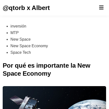
Saltar
@qtorb x Albert
Men
al
prin
contenido
Publicado
inversión
en
MTP
New Space
New Space Economy
Space Tech
Por qué es importante la New
Space Economy