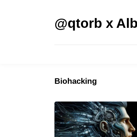
Saltar
al
contenido
@qtorb x Alb
Biohacking