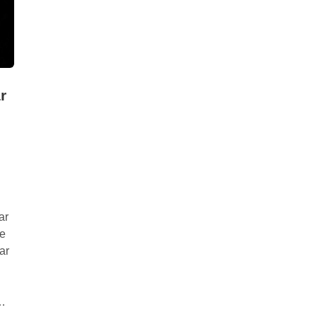
r
ar
e
ar
T
…