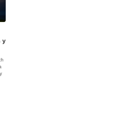
 y
ch
a
y