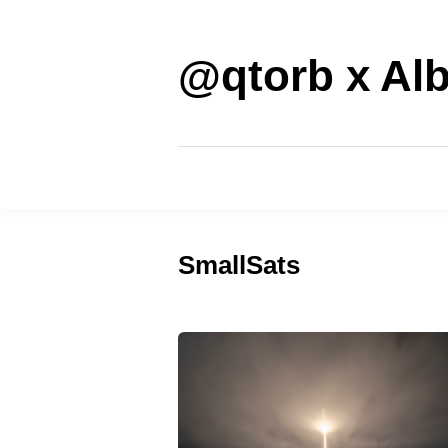
Saltar
al
contenido
@qtorb x Alb
SmallSats