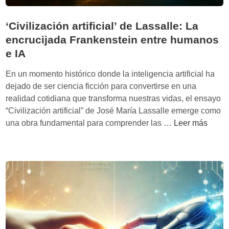
‘Civilización artificial’ de Lassalle: La
encrucijada Frankenstein entre humanos
e IA
En un momento histórico donde la inteligencia artificial ha
dejado de ser ciencia ficción para convertirse en una
realidad cotidiana que transforma nuestras vidas, el ensayo
“Civilización artificial” de José María Lassalle emerge como
‘
una obra fundamental para comprender las …
Leer más
C
i
v
i
l
i
z
a