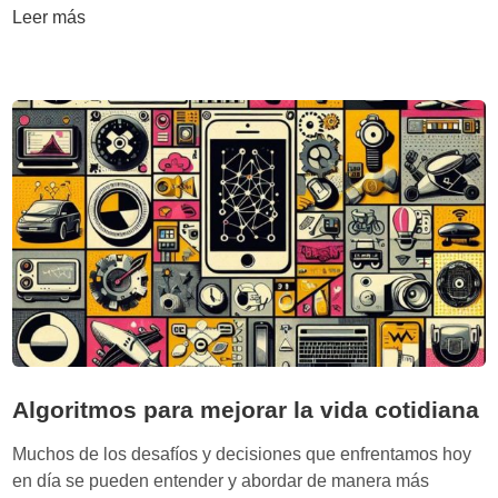
a
u
o
Leer más
q
e
m
u
h
i
e
u
n
n
m
a
o
a
l
s
n
a
n
i
t
e
z
e
c
ó
c
e
l
n
s
a
o
i
I
l
t
A
o
a
g
a
Algoritmos para mejorar la vida cotidiana
í
t
a
Muchos de los desafíos y decisiones que enfrentamos hoy
o
d
en día se pueden entender y abordar de manera más
d
i