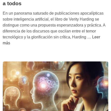
e
a todos
a
R
F
En un panorama saturado de publicaciones apocalípticas
u
r
sobre inteligencia artificial, el libro de Verity Harding se
s
a
distingue como una propuesta esperanzadora y práctica. A
y
n
diferencia de los discursos que oscilan entre el temor
M
k
‘
tecnológico y la glorificación sin crítica, Harding …
Leer
o
e
A
más
n
n
I
e
s
N
:
t
e
C
e
e
u
i
d
a
n
s
n
e
Y
d
n
o
o
t
u
l
r
’
o
e
d
s