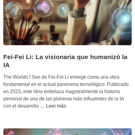
h
e
r
u
V
o
m
e
b
a
r
o
n
i
t
o
t
s
s
y
n
e
H
o
Fei-Fei Li: La visionaria que humanizó la
I
a
s
IA
A
r
h
d
The Worlds I See de Fei-Fei Li emerge como una obra
a
i
fundamental en el actual panorama tecnológico. Publicado
c
n
en 2023, este libro entrelaza magistralmente la historia
e
g
personal de una de las pioneras más influyentes de la IA
n
:
F
con el desarrollo …
Leer más
m
L
e
á
a
i
s
r
-
h
e
F