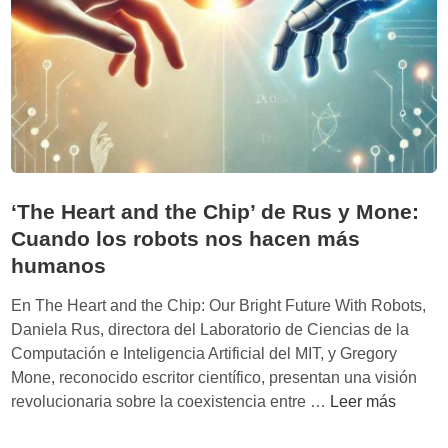
c
i
ó
n
a
r
t
i
f
‘The Heart and the Chip’ de Rus y Mone:
i
Cuando los robots nos hacen más
c
humanos
i
a
En The Heart and the Chip: Our Bright Future With Robots,
l
Daniela Rus, directora del Laboratorio de Ciencias de la
’
Computación e Inteligencia Artificial del MIT, y Gregory
d
Mone, reconocido escritor científico, presentan una visión
e
‘
revolucionaria sobre la coexistencia entre …
Leer más
L
T
a