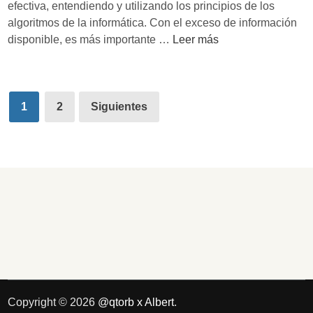
efectiva, entendiendo y utilizando los principios de los
o
g
algoritmos de la informática. Con el exceso de información
s
i
A
disponible, es más importante …
Leer más
t
l
a
g
l
o
Paginación
:
r
1
2
Siguientes
H
de
i
o
t
entradas
w
m
t
o
o
s
S
p
p
a
e
r
a
a
k
m
M
e
a
Copyright © 2026
@qtorb x Albert
.
j