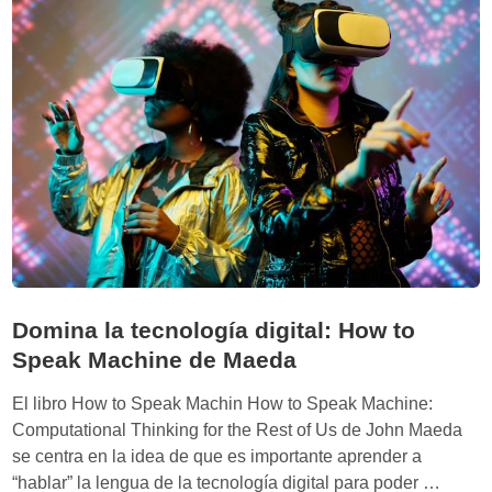
u
v
e
m
o
i
a
l
L
n
u
i
o
c
:
s
i
L
ó
a
n
v
t
i
e
s
c
i
n
o
Domina la tecnología digital: How to
o
n
Speak Machine de Maeda
l
a
ó
r
El libro How to Speak Machin How to Speak Machine:
g
i
Computational Thinking for the Rest of Us de John Maeda
i
a
se centra en la idea de que es importante aprender a
c
q
D
“hablar” la lengua de la tecnología digital para poder …