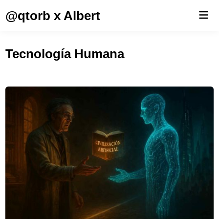
Saltar
@qtorb x Albert
Men
al
prin
contenido
Tecnología Humana