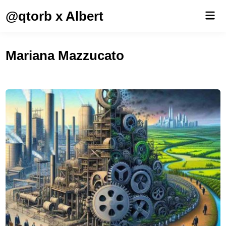
Saltar
@qtorb x Albert
Men
al
prin
contenido
Mariana Mazzucato