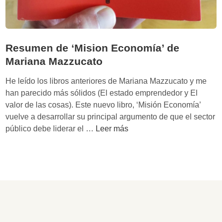
o
y
C
o
Resumen de ‘Mision Economía’ de
l
Mariana Mazzucato
l
i
He leído los libros anteriores de Mariana Mazzucato y me
n
han parecido más sólidos (El estado emprendedor y El
g
valor de las cosas). Este nuevo libro, ‘Misión Economía’
t
vuelve a desarrollar su principal argumento de que el sector
o
R
público debe liderar el …
Leer más
n
e
:
s
R
u
e
m
p
e
e
n
n
d
s