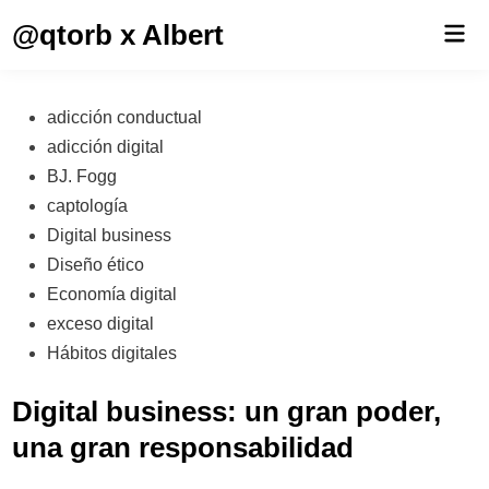
Saltar
@qtorb x Albert
Men
al
prin
contenido
Publicado
adicción conductual
en
adicción digital
BJ. Fogg
captología
Digital business
Diseño ético
Economía digital
exceso digital
Hábitos digitales
Digital business: un gran poder,
una gran responsabilidad