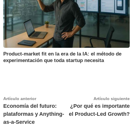
Product-market fit en la era de la IA: el método de
experimentación que toda startup necesita
Navegación
Artículo
A
Artículo anterior
Artículo siguiente
anterior:
s
Economía del futuro:
¿Por qué es importante
de
plataformas y Anything-
el Product-Led Growth?
entradas
as-a-Service