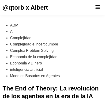
Saltar
@qtorb x Albert
Men
al
prin
contenido
Publicado
ABM
en
AI
Complejidad
Complejidad e incertidumbre
Complex Problem Solving
Economía de la complejidad
Economía y Dinero
inteligencia artificial
Modelos Basados en Agentes
The End of Theory: La revolución
de los agentes en la era de la IA