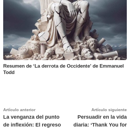
Resumen de ‘La derrota de Occidente’ de Emmanuel
Todd
Navegación
Artículo
A
Artículo anterior
Artículo siguiente
anterior:
s
La venganza del punto
Persuadir en la vida
de
de inflexión: El regreso
diaria: ‘Thank You for
entradas