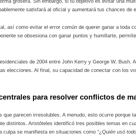
forma grosera. Sin embargo, si tu objetivo es evitar una mul
bablemente satisfará al oficial y aumentará tus chances de e
ial, así como evitar el error común de querer ganar a toda 
ponente se obsesiona con ganar puntos y humillarte, permítel
residenciales de 2004 entre John Kerry y George W. Bush. 
as elecciones. Al final, su capacidad de conectar con los v
ntrales para resolver conflictos de ma
 que parecen irresolubles. A menudo, esto ocurre porque la
distintos. Aristóteles identificó tres posibles temas en cua
 la culpa se manifiesta en situaciones como
“¿Quién usó todo 