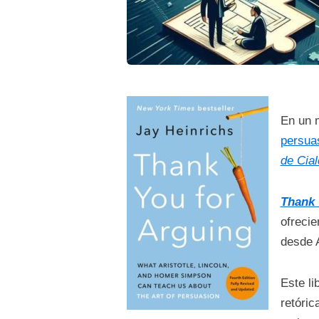
En un m
persua
de Cial
Thank 
ofrecie
desde 
Este li
retóric