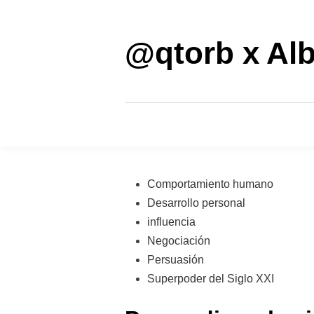
Saltar
al
contenido
@qtorb x Alb
Publicado
Comportamiento humano
en
Desarrollo personal
influencia
Negociación
Persuasión
Superpoder del Siglo XXI