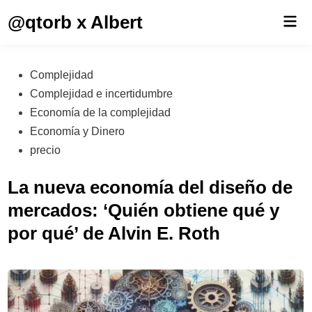
Saltar
@qtorb x Albert
Men
al
prin
contenido
Publicado
Complejidad
en
Complejidad e incertidumbre
Economía de la complejidad
Economía y Dinero
precio
La nueva economía del diseño de
mercados: ‘Quién obtiene qué y
por qué’ de Alvin E. Roth