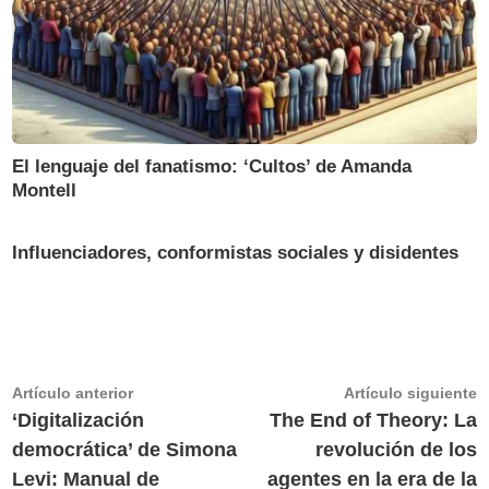
El lenguaje del fanatismo: ‘Cultos’ de Amanda
Montell
Influenciadores, conformistas sociales y disidentes
Navegación
Artículo
A
Artículo anterior
Artículo siguiente
anterior:
s
‘Digitalización
The End of Theory: La
de
democrática’ de Simona
revolución de los
entradas
Levi: Manual de
agentes en la era de la