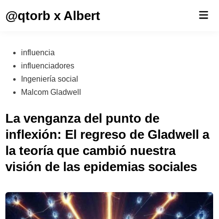
Saltar
@qtorb x Albert
Men
al
prin
contenido
Publicado
influencia
en
influenciadores
Ingeniería social
Malcom Gladwell
La venganza del punto de
inflexión: El regreso de Gladwell a
la teoría que cambió nuestra
visión de las epidemias sociales