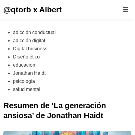
Saltar
@qtorb x Albert
Men
al
prin
contenido
Publicado
adicción conductual
en
adicción digital
Digital business
Diseño ético
educación
Jonathan Haidt
psicología
salud mental
Resumen de ‘La generación
ansiosa’ de Jonathan Haidt