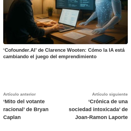
‘Cofounder.AI’ de Clarence Wooten: Cómo la IA está
cambiando el juego del emprendimiento
Navegación
Artículo
A
Artículo anterior
Artículo siguiente
anterior:
s
‘Mito del votante
‘Crónica de una
de
racional’ de Bryan
sociedad intoxicada’ de
entradas
Caplan
Joan-Ramon Laporte