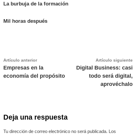
La burbuja de la formación
Mil horas después
Navegación
Artículo
A
Artículo anterior
Artículo siguiente
anterior:
s
Empresas en la
Digital Business: casi
de
economía del propósito
todo será digital,
entradas
aprovéchalo
Deja una respuesta
Tu dirección de correo electrónico no será publicada.
Los