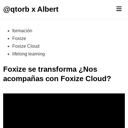
Saltar
@qtorb x Albert
Men
al
prin
contenido
Publicado
formación
en
Foxize
Foxize Cloud
lifelong learning
Foxize se transforma ¿Nos
acompañas con Foxize Cloud?